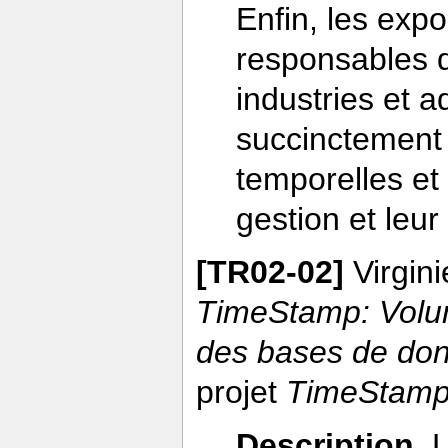
Enfin, les exp
responsables 
industries et a
succinctement 
temporelles et l
gestion et leur 
[TR02-02]
Virgini
TimeStamp: Volum
des bases de don
projet
TimeStam
Description
. 