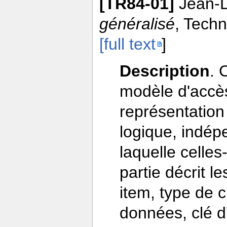
[TR84-01]
Jean-L
généralisé
, Techn
[full text
]
Description
. 
modèle d'accès
représentation
logique, indé
laquelle celle
partie décrit l
item, type de 
données, clé d'