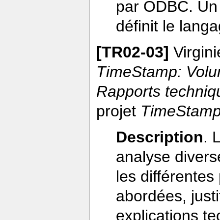
par ODBC. Un ma
définit le lan
[TR02-03]
Virgini
TimeStamp: Volum
Rapports techniq
projet
TimeStam
Description
. 
analyse diverse
les différentes
abordées, justi
explications te