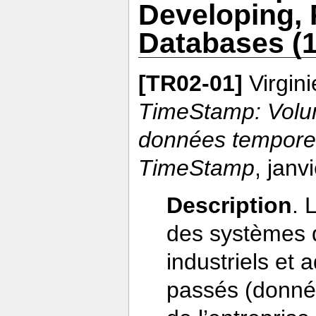
Developing,
Databases (
[TR02-01]
Virgini
TimeStamp: Volum
données tempore
TimeStamp
, jan
Description
. 
des systèmes 
industriels et a
passés (donnée