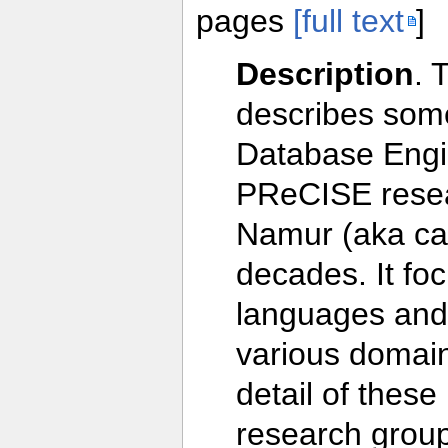
pages
[full text
]
Description
. 
describes some
Database Engin
PReCISE resear
Namur (aka cal
decades. It fo
languages and
various domai
detail of these
research group