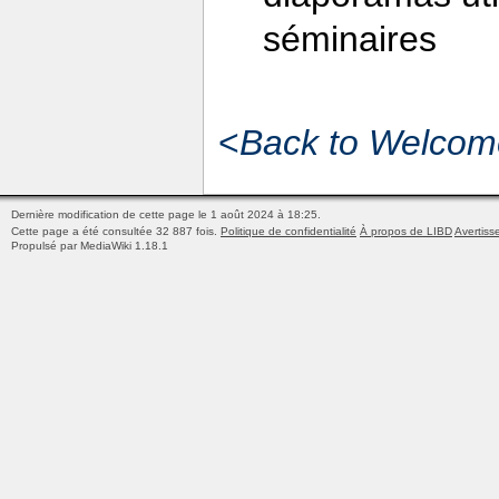
séminaires
<
Back to Welcome
Dernière modification de cette page le 1 août 2024 à 18:25.
Cette page a été consultée 32 887 fois.
Politique de confidentialité
À propos de LIBD
Avertiss
Propulsé par MediaWiki 1.18.1