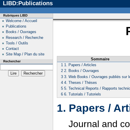
LIBD:Publications
Rubriques LIBD
Welcome / Accueil
Publications
Books / Ouvrages
Research / Recherche
Tools / Outils
Contact
Site Map / Plan du site
Sommaire
Rechercher
1
1. Papers / Articles
2
2. Books / Ouvrages
3
3. Web Books / Ouvrages publiés sur 
4
4. Theses / Thèses
5
5. Technical Reports / Rapports techni
6
6. Tutorials / Tutoriels
1. Papers / Art
Journal and co