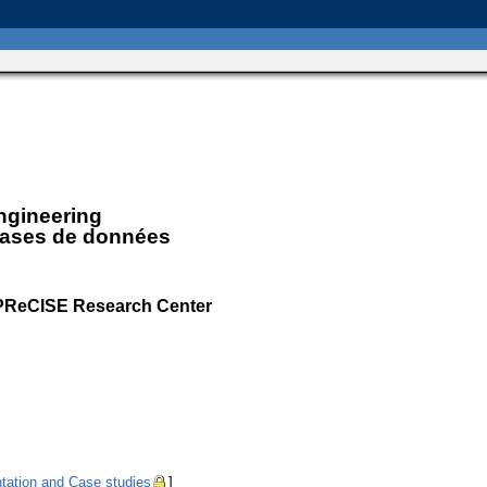
ngineering
 bases de données
 PReCISE Research Center
tation and Case studies
]