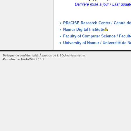
Dernière mise à jour / Last upda
PReCISE Research Center / Centre d
Namur Digital Institute
Faculty of Computer Science / Facult
University of Namur / Université de
Politique de confidentialité
À propos de LIBD
Avertissements
Propulsé par MediaWiki 1.18.1