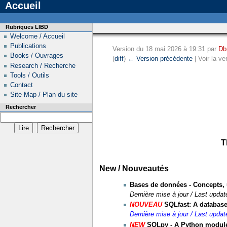
Accueil
Rubriques LIBD
Welcome / Accueil
Publications
Version du 18 mai 2026 à 19:31 par
D
Books / Ouvrages
(
diff
)
← Version précédente
| Voir la ve
Research / Recherche
Tools / Outils
Contact
Site Map / Plan du site
Rechercher
T
New / Nouveautés
Bases de données - Concepts, u
Dernière mise à jour / Last upda
NOUVEAU
SQLfast: A databas
Dernière mise à jour / Last upda
NEW
SQLpy - A Python module 