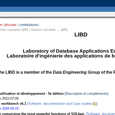
bm
(
discuter
|
contributions
)
rsion courante (diff) | Version suivante → (diff)
LIBD
Laboratory of Database Applications E
Laboratoire d'ingénierie des applications de
he LIBD is a member of the
Data Engineering Group
of the
tilisation et développement - 5e édition
[Description et compléments]
te 2022-07-06
.
e workbench v6.1
[Software, documentation and Case studies
]
te 2026-05-15
comprising the most powerful functions of SQLfast.
[Software, documen